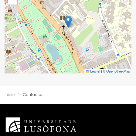
Leaflet
|
©
OpenStreetMap
Início
Contactos