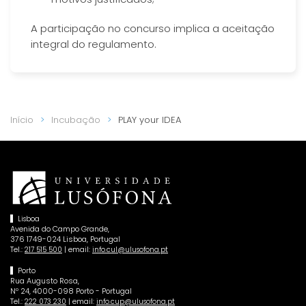
A participação no concurso implica a aceitação
integral do regulamento.
Início
Incubação
PLAY your IDEA
Lisboa
Avenida do Campo Grande,
376 1749-024 Lisboa, Portugal
Tel.:
| email:
217 515 500
info.cul@ulusofona.pt
Porto
Rua Augusto Rosa,
Nº 24, 4000-098 Porto - Portugal
Tel.:
| email:
222 073 230
info.cup@ulusofona.pt