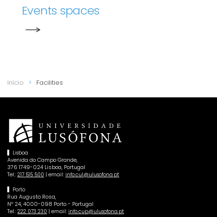
Events spaces
Início
Facilities
Lisboa
Avenida do Campo Grande,
376 1749-024 Lisboa, Portugal
Tel.:
| email:
217 515 500
info.cul@ulusofona.pt
Porto
Rua Augusto Rosa,
Nº 24, 4000-098 Porto - Portugal
Tel.:
| email:
222 073 230
info.cup@ulusofona.pt